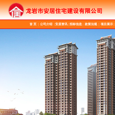
首 页
|
公司介绍
|
安居资讯
|
招标信息
|
政策法规
|
项目展示