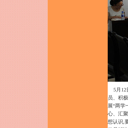
5月12
员、积极
展“两学
心、汇聚
想认识,