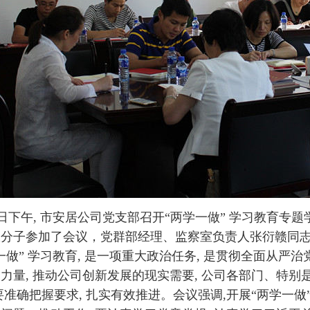
日下午, 市安居公司党支部召开“两学一做” 学习教育专
分子参加了会议，党群部经理、监察室负责人张衍赣同志
一做” 学习教育, 是一项重大政治任务, 是贯彻全面从严
力量, 推动公司创新发展的现实需要, 公司各部门、特别
要准确把握要求, 扎实有效推进。会议强调,开展“两学一做” 