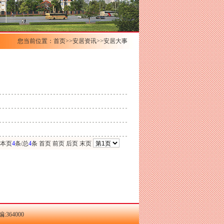
您当前位置：首页>>安居资讯>>安居大事
 本页
4
条/总
4
条 首页 前页 后页 末页
64000