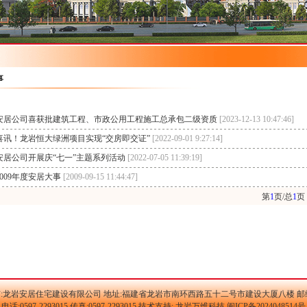
事
安居公司喜获批建筑工程、市政公用工程施工总承包二级资质
[2023-12-13 10:47:46]
喜讯！龙岩恒大绿洲项目实现“交房即交证”
[2022-09-01 9:27:14]
安居公司开展庆“七一”主题系列活动
[2022-07-05 11:39:19]
2009年度安居大事
[2009-09-15 11:44:47]
第
1
页/总
1
页
:龙岩安居住宅建设有限公司 地址:福建省龙岩市南环西路五十二号市建设大厦八楼 邮编:3
电话:0597-2293015 传真:0597-2293015 技术支持: 龙岩万维科技
闽ICP备2024048514号